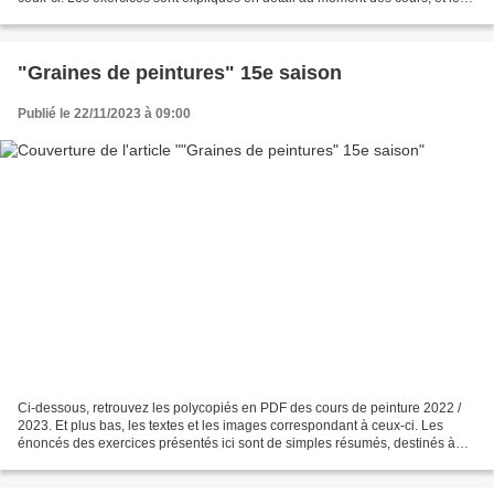
contenu peut évoluer en cours...
"Graines de peintures" 15e saison
Publié le 22/11/2023 à 09:00
Ci-dessous, retrouvez les polycopiés en PDF des cours de peinture 2022 /
2023. Et plus bas, les textes et les images correspondant à ceux-ci. Les
énoncés des exercices présentés ici sont de simples résumés, destinés à
être explicités plus largement durant...