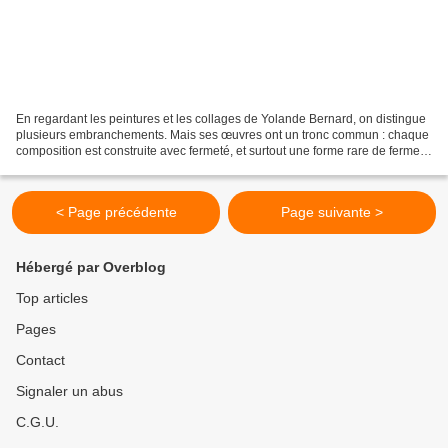
En regardant les peintures et les collages de Yolande Bernard, on distingue
plusieurs embranchements. Mais ses œuvres ont un tronc commun : chaque
composition est construite avec fermeté, et surtout une forme rare de fermeté
qui se manifeste jusque dans...
< Page précédente
Page suivante >
Hébergé par Overblog
Top articles
Pages
Contact
Signaler un abus
C.G.U.