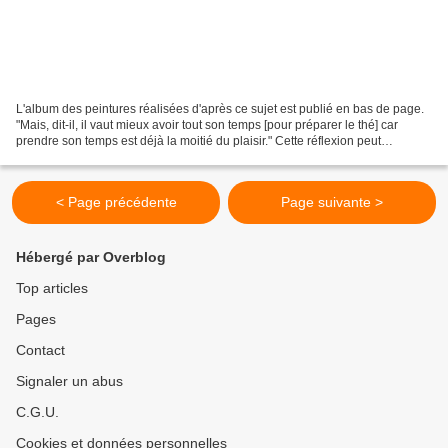
L'album des peintures réalisées d'après ce sujet est publié en bas de page.
"Mais, dit-il, il vaut mieux avoir tout son temps [pour préparer le thé] car
prendre son temps est déjà la moitié du plaisir." Cette réflexion peut
s'appliquer à la peinture aussi,...
< Page précédente
Page suivante >
Hébergé par Overblog
Top articles
Pages
Contact
Signaler un abus
C.G.U.
Cookies et données personnelles