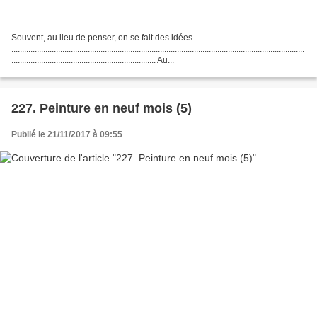
Souvent, au lieu de penser, on se fait des idées.
..........................................................................................................................................
.................................................................... Au...
227. Peinture en neuf mois (5)
Publié le 21/11/2017 à 09:55