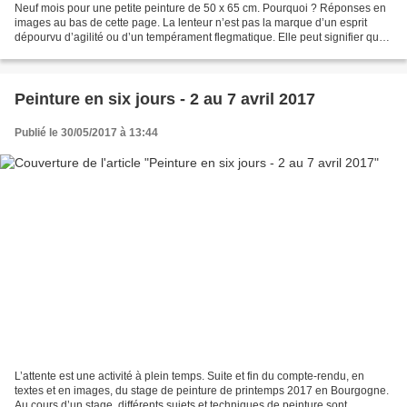
Neuf mois pour une petite peinture de 50 x 65 cm. Pourquoi ? Réponses en
images au bas de cette page. La lenteur n’est pas la marque d’un esprit
dépourvu d’agilité ou d’un tempérament flegmatique. Elle peut signifier que
chacune de nos actions importe,...
Peinture en six jours - 2 au 7 avril 2017
Publié le 30/05/2017 à 13:44
L’attente est une activité à plein temps. Suite et fin du compte-rendu, en
textes et en images, du stage de peinture de printemps 2017 en Bourgogne.
Au cours d’un stage, différents sujets et techniques de peinture sont