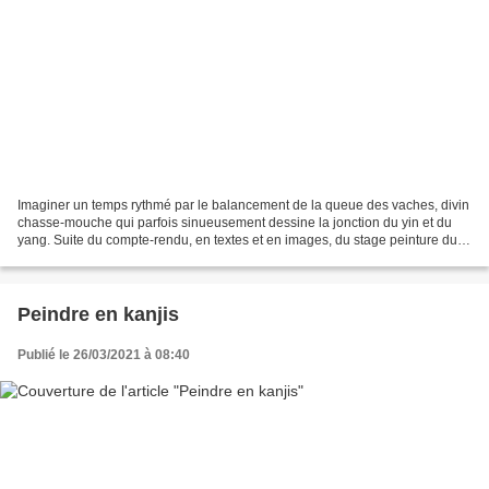
Imaginer un temps rythmé par le balancement de la queue des vaches, divin
chasse-mouche qui parfois sinueusement dessine la jonction du yin et du
yang. Suite du compte-rendu, en textes et en images, du stage peinture du
14 au 19 juillet 2024 Jour 1 -...
Peindre en kanjis
Publié le 26/03/2021 à 08:40