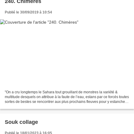
240. Chimères
Publié le 30/09/2019 à 10:54
"On a cru longtemps le Sahara tout grouillant de monstres la variété &
multitude desquels on attribue à la faute de l’eau, estans par ce forcés toutes
sortes de bestes se rencontrer aux plus prochains fleuves pour y estancher
leur soif : Basilics, Lions...
Souk collage
Publié le 18/01/2023 à 16:05