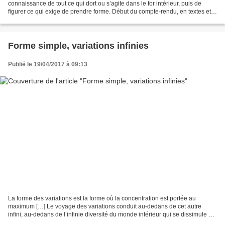
connaissance de tout ce qui dort ou s’agite dans le for intérieur, puis de
figurer ce qui exige de prendre forme. Début du compte-rendu, en textes et
en images, du stage de printemps...
Forme simple, variations infinies
Publié le 19/04/2017 à 09:13
La forme des variations est la forme où la concentration est portée au
maximum […] Le voyage des variations conduit au-dedans de cet autre
infini, au-dedans de l’infinie diversité du monde intérieur qui se dissimule en
toute chose. 1/6 Début du compte-rendu,...